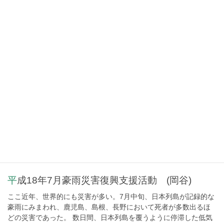
「スイッチ OFF 六ヶ所再処理工場」緊急メッセージ募集！ （携
帯電話からも可）
https://www.greenpeace.or.jp/ssl/enerevo/switch1/?gv 坂本龍一さ
ん曰く、 核再処理施設 […]
5月はフェアトレード月間です
5月はフェアトレード月間です。 弊店では、フェアトレード商材で
あるフィリピン産ドライマンゴーを使った、手作りクッキーを店
内に御用意し、周知活動を応援します。御自由にお持ちくださ
い。なお、無添加のため、御早くお召し上がり願 […]
平成18年7月豪雨災害復興支援活動 (岡谷)
ここ近年、世界的にも災害が多い。7月中旬、日本列島が記録的な
豪雨にみまわれ、鹿児島、島根、長野において死者が多数出るほ
どの災害であった。 数日間、日本列島を覆うように停滞した低気