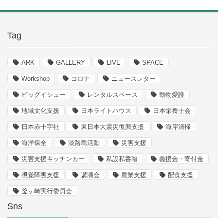
Tag
ARK
GALLERY
LIVE
SPACE
Workshop
コロナ
ニュースレター
ビッグイシュー
レンタルスペース
動物愛護
地域文化支援
日本ライトハウス
日本栄養士会
日本赤十字社
東日本大震災復興支援
海岸清掃
海洋保全
淡路島活動
災害支援
災害支援キッチンカー
私設私書箱
義援金・寄付金
視覚障害支援
講演会
農業支援
配食支援
釜ヶ崎実行委員会
Sns