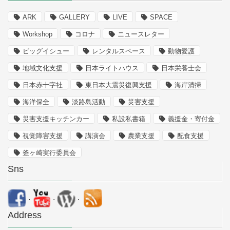
ARK
GALLERY
LIVE
SPACE
Workshop
コロナ
ニュースレター
ビッグイシュー
レンタルスペース
動物愛護
地域文化支援
日本ライトハウス
日本栄養士会
日本赤十字社
東日本大震災復興支援
海岸清掃
海洋保全
淡路島活動
災害支援
災害支援キッチンカー
私設私書箱
義援金・寄付金
視覚障害支援
講演会
農業支援
配食支援
釜ヶ崎実行委員会
Sns
.
.
.
Address