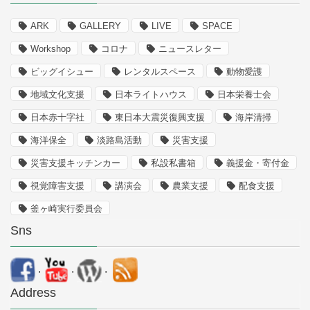
ARK
GALLERY
LIVE
SPACE
Workshop
コロナ
ニュースレター
ビッグイシュー
レンタルスペース
動物愛護
地域文化支援
日本ライトハウス
日本栄養士会
日本赤十字社
東日本大震災復興支援
海岸清掃
海洋保全
淡路島活動
災害支援
災害支援キッチンカー
私設私書箱
義援金・寄付金
視覚障害支援
講演会
農業支援
配食支援
釜ヶ崎実行委員会
Sns
.
.
.
Address