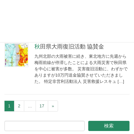
の地震で大きな被害がでております。 僅かではあ
りますが日本赤十字社の「2024年台湾東部沖地震
救援金」に100,000円を送金手続させていただきま
した。 一人でも多くの命が […]
秋田県大雨復旧活動 協賛金
九州北部の大雨被害に続き、東北地方に先週から
梅雨前線が停滞したことによる大雨災害で秋田県
を中心に被害が多数。 災害復旧活動に、わずかで
ありますが10万円送金協賛させていただきまし
た。 特定非営利活動法人 災害救援レスキュ […]
1
2
…
17
»