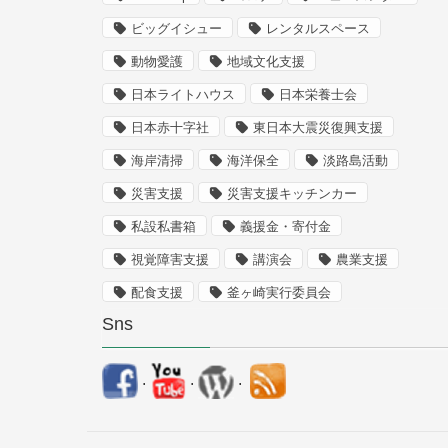
ビッグイシュー
レンタルスペース
動物愛護
地域文化支援
日本ライトハウス
日本栄養士会
日本赤十字社
東日本大震災復興支援
海岸清掃
海洋保全
淡路島活動
災害支援
災害支援キッチンカー
私設私書箱
義援金・寄付金
視覚障害支援
講演会
農業支援
配食支援
釜ヶ崎実行委員会
Sns
.
.
.