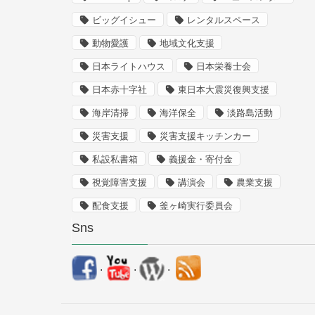
ビッグイシュー
レンタルスペース
動物愛護
地域文化支援
日本ライトハウス
日本栄養士会
日本赤十字社
東日本大震災復興支援
海岸清掃
海洋保全
淡路島活動
災害支援
災害支援キッチンカー
私設私書箱
義援金・寄付金
視覚障害支援
講演会
農業支援
配食支援
釜ヶ崎実行委員会
Sns
.
.
.