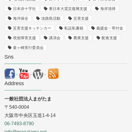
日本赤十字社
東日本大震災復興支援
海岸清掃
海洋保全
淡路島活動
災害支援
災害支援キッチンカー
私設私書箱
義援金・寄付金
視覚障害支援
講演会
農業支援
配食支援
釜ヶ崎実行委員会
Sns
.
.
.
Address
一般社団法人まがたま
〒540-0004
大阪市中央区玉造1-4-14
06-7493-8790
info@magatama.net