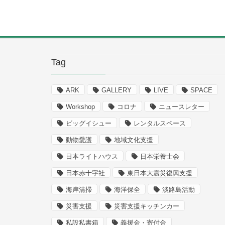
Tag
ARK
GALLERY
LIVE
SPACE
Workshop
コロナ
ニュースレター
ビッグイシュー
レンタルスペース
動物愛護
地域文化支援
日本ライトハウス
日本栄養士会
日本赤十字社
東日本大震災復興支援
海岸清掃
海洋保全
淡路島活動
災害支援
災害支援キッチンカー
私設私書箱
義援金・寄付金