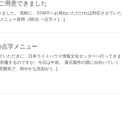
をご用意できました
ました。 気軽に、STAFFへお尋ねいただければ対応させていた
点字メニュー昼用（BES) ⇒点字メ […]
からの点字メニュー
ていただきに、日本ライトハウス情報文化センターへ行ってきま
お邪魔するのですが、今日は午前。 展示製作の階に出向いていく
囲気で、和やかな笑顔が […]