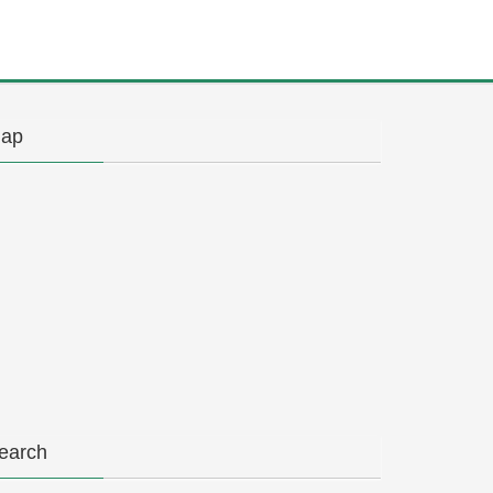
ap
earch