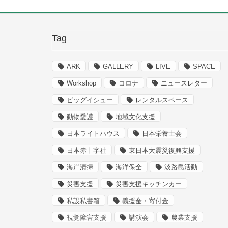
Tag
ARK
GALLERY
LIVE
SPACE
Workshop
コロナ
ニュースレター
ビッグイシュー
レンタルスペース
動物愛護
地域文化支援
日本ライトハウス
日本栄養士会
日本赤十字社
東日本大震災復興支援
海岸清掃
海洋保全
淡路島活動
災害支援
災害支援キッチンカー
私設私書箱
義援金・寄付金
視覚障害支援
講演会
農業支援