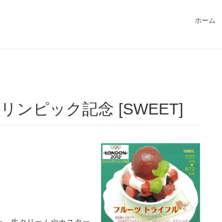
549115/public_html/magatama.net/wp-content/themes/lightn
ホーム
リンピック記念 [SWEET]