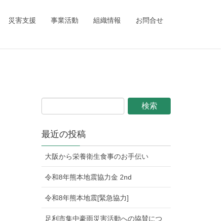
ing_child/single.php
on line
1
災害支援
事業活動
組織情報
お問合せ
最近の投稿
大阪から栄養衛生食事のお手伝い
令和8年熊本地震協力金 2nd
令和8年熊本地震[緊急協力]
足利市集中豪雨災害活動への協賛につ