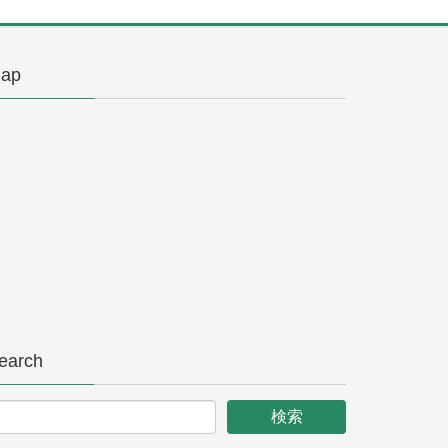
ap
earch