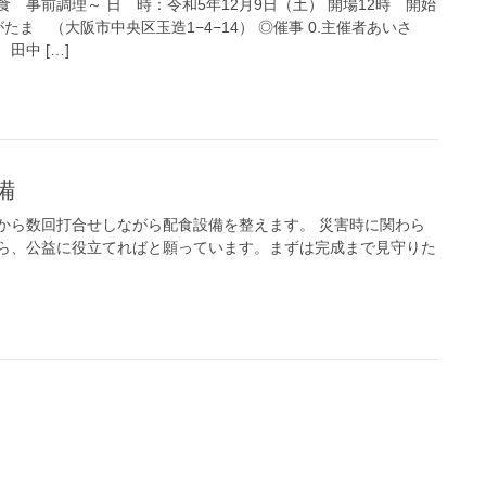
 事前調理～ 日 時：令和5年12月9日（土） 開場12時 開始
がたま （大阪市中央区玉造1−4−14） ◎催事 0.主催者あいさ
中 […]
備
から数回打合せしながら配食設備を整えます。 災害時に関わら
ら、公益に役立てればと願っています。まずは完成まで見守りた