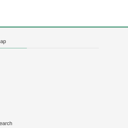
ap
earch