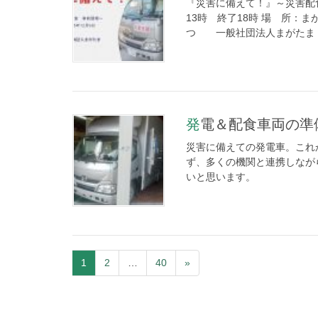
『災害に備えて！』～災害配食
13時 終了18時 場 所：ま
つ 一般社団法人まがたま 田
発電＆配食車両の準
災害に備えての発電車。これ
ず、多くの機関と連携しなが
いと思います。
1
2
…
40
»