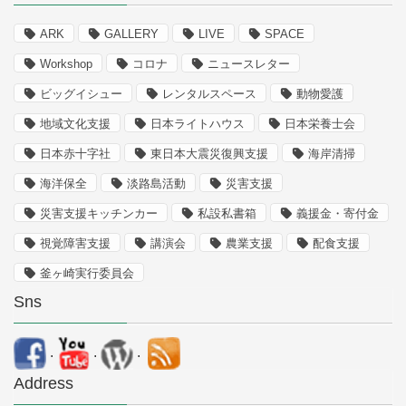
ARK
GALLERY
LIVE
SPACE
Workshop
コロナ
ニュースレター
ビッグイシュー
レンタルスペース
動物愛護
地域文化支援
日本ライトハウス
日本栄養士会
日本赤十字社
東日本大震災復興支援
海岸清掃
海洋保全
淡路島活動
災害支援
災害支援キッチンカー
私設私書箱
義援金・寄付金
視覚障害支援
講演会
農業支援
配食支援
釜ヶ崎実行委員会
Sns
.
.
.
Address