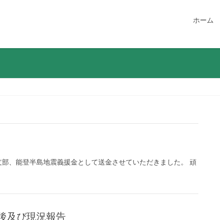
ホーム
川県支部、能登半島地震義援金として送金させていただきました。 頑
後及び現況報告