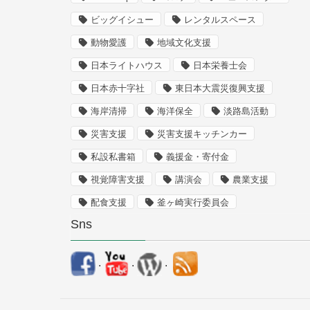
ビッグイシュー
レンタルスペース
動物愛護
地域文化支援
日本ライトハウス
日本栄養士会
日本赤十字社
東日本大震災復興支援
海岸清掃
海洋保全
淡路島活動
災害支援
災害支援キッチンカー
私設私書箱
義援金・寄付金
視覚障害支援
講演会
農業支援
配食支援
釜ヶ崎実行委員会
Sns
.
.
.