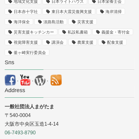
地域文化支援
日本ライトハウス
日本栄養士会
日本赤十字社
東日本大震災復興支援
海岸清掃
海洋保全
淡路島活動
災害支援
災害支援キッチンカー
私設私書箱
義援金・寄付金
視覚障害支援
講演会
農業支援
配食支援
釜ヶ崎実行委員会
Sns
.
.
.
Address
一般社団法人まがたま
〒540-0004
大阪市中央区玉造1-4-14
06-7493-8790