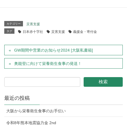
復旧復興を切に願います。
カテゴリー
災害支援
タグ
日本赤十字社
災害支援
義援金・寄付金
GW期間中営業のお知らせ2024 [大阪私書箱]
奥能登に向けて栄養衛生食事の発送！
最近の投稿
大阪から栄養衛生食事のお手伝い
令和8年熊本地震協力金 2nd