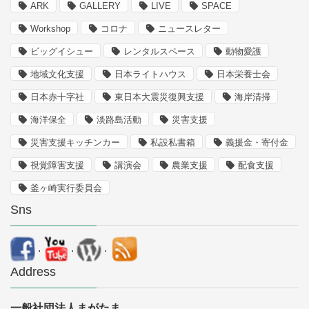
ARK
GALLERY
LIVE
SPACE
Workshop
コロナ
ニュースレター
ビッグイシュー
レンタルスペース
動物愛護
地域文化支援
日本ライトハウス
日本栄養士会
日本赤十字社
東日本大震災復興支援
海岸清掃
海洋保全
淡路島活動
災害支援
災害支援キッチンカー
私設私書箱
義援金・寄付金
視覚障害支援
講演会
農業支援
配食支援
釜ヶ崎実行委員会
Sns
.
.
.
Address
一般社団法人まがたま