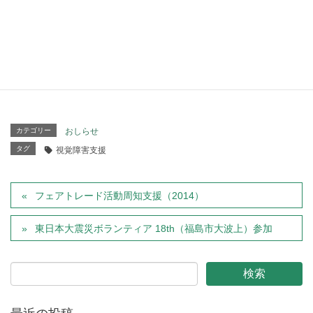
用（BES)
⇒
点字メニュー夜
用（BES)
カテゴリー
おしらせ
タグ
視覚障害支援
フェアトレード活動周知支援（2014）
東日本大震災ボランティア 18th（福島市大波上）参加