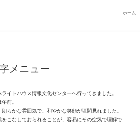
549115/public_html/magatama.net/wp-content/themes/lightn
ホーム
の点字メニュー
本ライトハウス情報文化センターへ行ってきました。
は午前。
。朗らかな雰囲気で、和やかな笑顔が垣間見れました。
業をこなしておられることが、容易にその空気で理解で