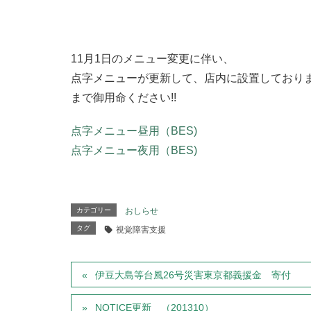
11月1日のメニュー変更に伴い、
点字メニューが更新して、店内に設置しており
まで御用命ください!!
点字メニュー昼用（BES)
点字メニュー夜用（BES)
カテゴリー
おしらせ
タグ
視覚障害支援
伊豆大島等台風26号災害東京都義援金 寄付
NOTICE更新 （201310）