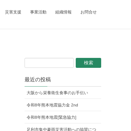
ing_child/single.php
on line
1
災害支援
事業活動
組織情報
お問合せ
最近の投稿
大阪から栄養衛生食事のお手伝い
令和8年熊本地震協力金 2nd
令和8年熊本地震[緊急協力]
足利市集中豪雨災害活動への協賛につ