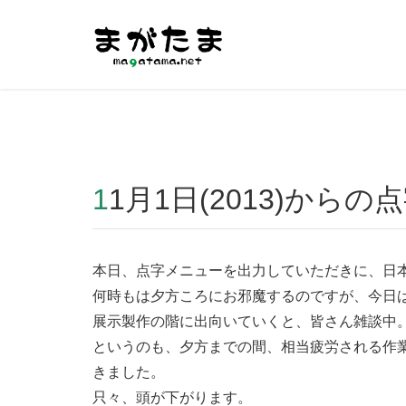
Warning
: Undefined array key "HTTP_REFERER" in
/home/r2
11月1日(2013)から
本日、点字メニューを出力していただきに、日
何時もは夕方ころにお邪魔するのですが、今日
展示製作の階に出向いていくと、皆さん雑談中
というのも、夕方までの間、相当疲労される作
きました。
只々、頭が下がります。