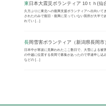
東日本大震災ボランティア 10ｔｈ(仙
久方ぶりに東北への復興支援ボランティアへ出向いて
されたのみで復旧・復興に至っていない箇所が大半で
れてい […]
長岡雪害ボランティア（新潟県長岡市
日本中が寒波に見舞われたここ数日で、大雪による被
の中越に位置する長岡で募集があったので早速申し込み
などの […]