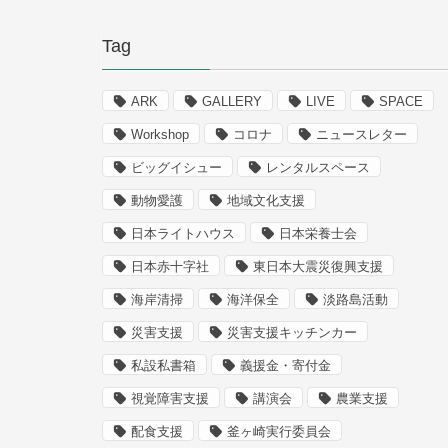
Tag
ARK
GALLERY
LIVE
SPACE
Workshop
コロナ
ニュースレター
ビッグイシュー
レンタルスペース
動物愛護
地域文化支援
日本ライトハウス
日本栄養士会
日本赤十字社
東日本大震災復興支援
海岸清掃
海洋保全
淡路島活動
災害支援
災害支援キッチンカー
私設私書箱
義援金・寄付金
視覚障害支援
講演会
農業支援
配食支援
釜ヶ崎実行委員会