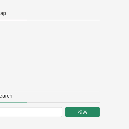
ap
earch