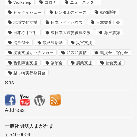
Workshop
コロナ
ニュースレター
ビッグイシュー
レンタルスペース
動物愛護
地域文化支援
日本ライトハウス
日本栄養士会
日本赤十字社
東日本大震災復興支援
海岸清掃
海洋保全
淡路島活動
災害支援
災害支援キッチンカー
私設私書箱
義援金・寄付金
視覚障害支援
講演会
農業支援
配食支援
釜ヶ崎実行委員会
Sns
.
.
.
Address
一般社団法人まがたま
〒540-0004