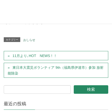
記念すべき第一回目の大阪マラソンとなりますので、
参加される皆さん、是非楽しんでください。
そして成功しますように！
カテゴリー
おしらせ
11月より､HOT NEWS！！
東日本大震災ボランティア 9th（福島県伊達市）参加 放射
能除染
最近の投稿