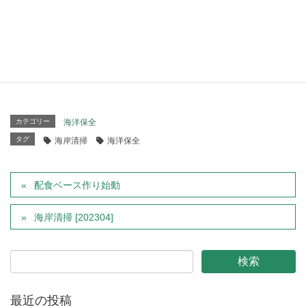
受付締切日：3月17日 fri ※小雨決行
カテゴリー
海洋保全
タグ
海岸清掃
海洋保全
配食ベース作り始動
海岸清掃 [202304]
最近の投稿