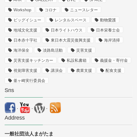
Workshop
コロナ
ニュースレター
ビッグイシュー
レンタルスペース
動物愛護
地域文化支援
日本ライトハウス
日本栄養士会
日本赤十字社
東日本大震災復興支援
海岸清掃
海洋保全
淡路島活動
災害支援
災害支援キッチンカー
私設私書箱
義援金・寄付金
視覚障害支援
講演会
農業支援
配食支援
釜ヶ崎実行委員会
Sns
.
.
.
Address
一般社団法人まがたま