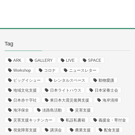
Tag
ARK
GALLERY
LIVE
SPACE
Workshop
コロナ
ニュースレター
ビッグイシュー
レンタルスペース
動物愛護
地域文化支援
日本ライトハウス
日本栄養士会
日本赤十字社
東日本大震災復興支援
海岸清掃
海洋保全
淡路島活動
災害支援
災害支援キッチンカー
私設私書箱
義援金・寄付金
視覚障害支援
講演会
農業支援
配食支援