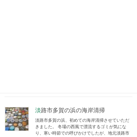
発砲スチロール大小、飲料缶、プラスティック片
多数、ビニール袋が産業用から食料品包みも多
数。 今回は海中まで活動できませんでした […]
[雨天中止] 海岸清掃 多賀の浜
[202303]
海岸清掃 淡路市多賀の浜 [3/25 sat] 【 案内 (PDF)
】 【 申込フォーム 】 前回1月の清掃作業後、行政
による年一の海岸清掃が入り、大きなゴミはそれ
ほどない状況で、砂に紛れたプラスティック片回
収が主な作 […]
淡路市多賀の浜の海岸清掃
淡路市多賀の浜、初めての海岸清掃させていただ
きました。 冬場の西風で漂流するゴミが気にな
り、寒い時節での呼びかけでしたが、地元淡路市