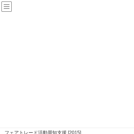
Warning
: Undefined array key "HTTP_REFERER" in
/home/r2549115/public_html/magatama.net/wp-
content/themes/lightning_child/single.php
on line
1
NOTICE更新 [201504]
まがたまの情報を端的にまとめて広
報資料であるNOTICEを更新しまし
た。
notice 2015年4月
(更新)
Activity
SORAアニマルシェルター 2nd
フェアトレード活動周知支援 [2015]