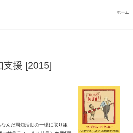
549115/public_html/magatama.net/wp-content/themes/lightn
ホーム
援 [2015]
ちなんだ周知活動の一環に取り組