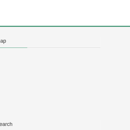
ap
earch