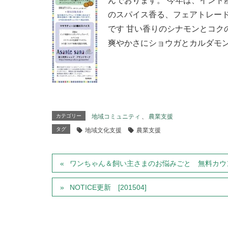
んでおります。 今年は、インド
のスパイス香る、フェアトレー
です 甘い香りのシナモンとコク
爽やかさにショウガとカルダモ
カテゴリー
地域コミュニティ
、
農業支援
タグ
地域文化支援
農業支援
ワンちゃん＆飼い主さまのお悩みごと 無料カウ
NOTICE更新 [201504]