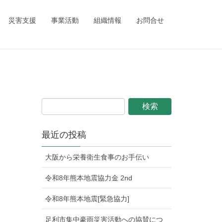
ing_child/single.php
on line
1
災害支援
事業活動
組織情報
お問合せ
最近の投稿
大阪から栄養衛生食事のお手伝い
令和8年熊本地震協力金 2nd
令和8年熊本地震[緊急協力]
足利市集中豪雨災害活動への協賛につ