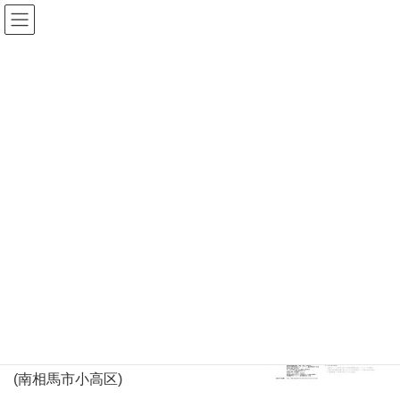
Warning
: Undefined array key "HTTP_REFERER" in
/home/r2549115/public_html/magatama.net/wp-
content/themes/lightning_child/single.php
on line
1
NOTICE更新 [201407]
まがたまの情報を端的にまとめて広
報資料であるNOTICEを更新しまし
た。
notice 201407
(更新)
Activity
東日本大震災ボランティア 21ｔｈ
(南相馬市小高区)