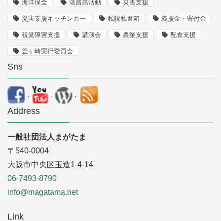
海洋保全
淡路島活動
災害支援
災害支援キッチンカー
私設私書箱
義援金・寄付金
視覚障害支援
講演会
農業支援
配食支援
釜ヶ崎実行委員会
Sns
.
.
.
Address
一般社団法人まがたま
〒540-0004
大阪市中央区玉造1-4-14
06-7493-8790
info@magatama.net
Link