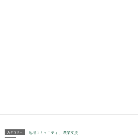
作りクッキー』です。
３月中旬より店内配布予定 ‐ 御自由にお持ちくださ
い。
（保存料を使っていないため、御早くお召し上がり願いま
す。）
フェアトレードとは? (公正貿易)
世界から貧困をなくすため、小規模な生産で 不利な立場
の人々が作ったものを適正な価格で継続的 に購入し、自
立と生活の改善を目差す取り組みのこと。
フェアトレード商品はグローバルビレッジでお買い求めい
ただけます。
http://globalvillage.or.jp/
カテゴリー
地域コミュニティ
、
農業支援