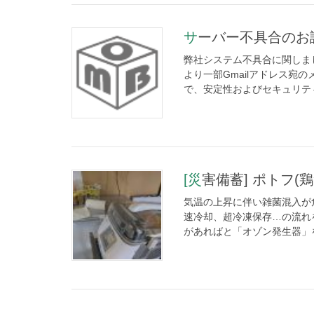
サーバー不具合のお
弊社システム不具合に関しま
より一部Gmailアドレス宛
で、安定性およびセキュリティ
[災害備蓄] ポトフ(
気温の上昇に伴い雑菌混入が
速冷却、超冷凍保存…の流れ
があればと「オゾン発生器」を