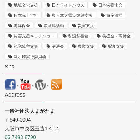
地域文化支援
日本ライトハウス
日本栄養士会
日本赤十字社
東日本大震災復興支援
海岸清掃
海洋保全
淡路島活動
災害支援
災害支援キッチンカー
私設私書箱
義援金・寄付金
視覚障害支援
講演会
農業支援
配食支援
釜ヶ崎実行委員会
Sns
.
.
.
Address
一般社団法人まがたま
〒540-0004
大阪市中央区玉造1-4-14
06-7493-8790