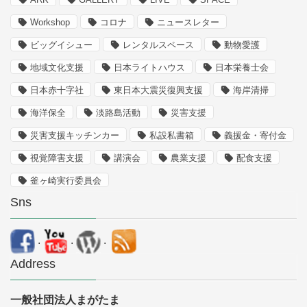
Workshop
コロナ
ニュースレター
ビッグイシュー
レンタルスペース
動物愛護
地域文化支援
日本ライトハウス
日本栄養士会
日本赤十字社
東日本大震災復興支援
海岸清掃
海洋保全
淡路島活動
災害支援
災害支援キッチンカー
私設私書箱
義援金・寄付金
視覚障害支援
講演会
農業支援
配食支援
釜ヶ崎実行委員会
Sns
.
.
.
Address
一般社団法人まがたま