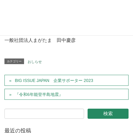
りたいと願っております。
今後ともどうか温かく見守りくださいますようお願い申し
上げます。
来年も皆々様にとって良いお年となりますように。
一般社団法人まがたま 田中慶彦
カテゴリー
おしらせ
BIG ISSUE JAPAN 企業サポーター 2023
『令和6年能登半島地震』
最近の投稿