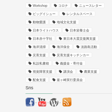
Workshop
コロナ
ニュースレター
ビッグイシュー
レンタルスペース
動物愛護
地域文化支援
日本ライトハウス
日本栄養士会
日本赤十字社
東日本大震災復興支援
海岸清掃
海洋保全
淡路島活動
災害支援
災害支援キッチンカー
私設私書箱
義援金・寄付金
視覚障害支援
講演会
農業支援
配食支援
釜ヶ崎実行委員会
Sns
.
.
.