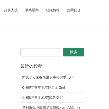
ing_child/single.php
on line
1
災害支援
事業活動
組織情報
お問合せ
最近の投稿
大阪から栄養衛生食事のお手伝い
令和8年熊本地震協力金 2nd
令和8年熊本地震[緊急協力]
足利市集中豪雨災害活動への協賛につ