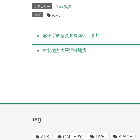
カテゴリー
動物愛護
タグ
ARK
赤十字救急員養成講習 参加
東北地方太平洋沖地震
Tag
ARK
GALLERY
LIVE
SPACE