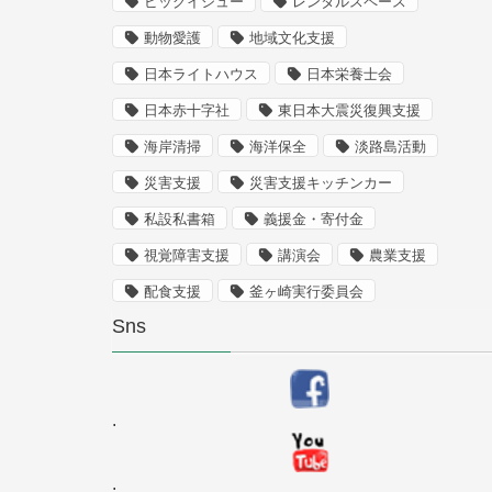
ビッグイシュー
レンタルスペース
動物愛護
地域文化支援
日本ライトハウス
日本栄養士会
日本赤十字社
東日本大震災復興支援
海岸清掃
海洋保全
淡路島活動
災害支援
災害支援キッチンカー
私設私書箱
義援金・寄付金
視覚障害支援
講演会
農業支援
配食支援
釜ヶ崎実行委員会
Sns
.
.