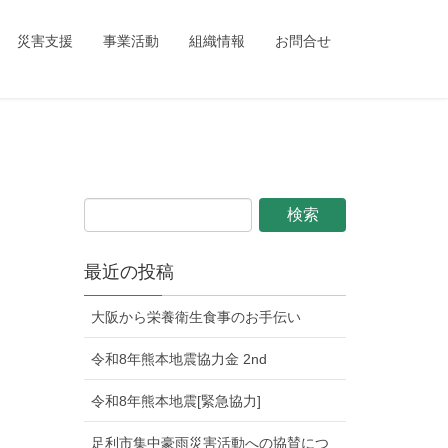
ing_child/single.php
on line
1
災害支援
事業活動
組織情報
お問合せ
最近の投稿
大阪から栄養衛生食事のお手伝い
令和8年熊本地震協力金 2nd
令和8年熊本地震[緊急協力]
足利市集中豪雨災害活動への協賛につ