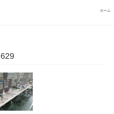
549115/public_html/magatama.net/wp-content/themes/lightn
ホーム
2629