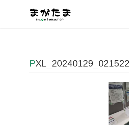
Warning
: Undefined array key "HTTP_REFERER" in
/home/r2
PXL_20240129_02152