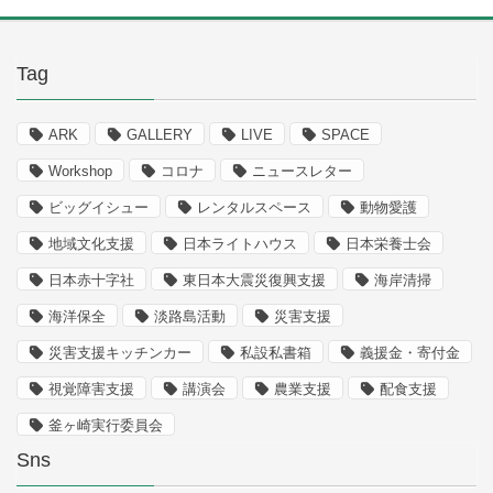
Tag
ARK
GALLERY
LIVE
SPACE
Workshop
コロナ
ニュースレター
ビッグイシュー
レンタルスペース
動物愛護
地域文化支援
日本ライトハウス
日本栄養士会
日本赤十字社
東日本大震災復興支援
海岸清掃
海洋保全
淡路島活動
災害支援
災害支援キッチンカー
私設私書箱
義援金・寄付金
視覚障害支援
講演会
農業支援
配食支援
釜ヶ崎実行委員会
Sns