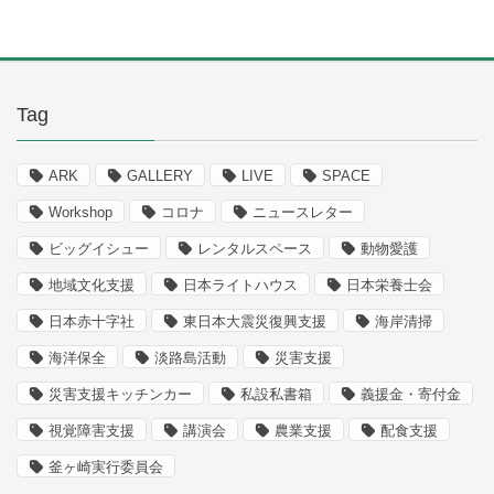
Tag
ARK
GALLERY
LIVE
SPACE
Workshop
コロナ
ニュースレター
ビッグイシュー
レンタルスペース
動物愛護
地域文化支援
日本ライトハウス
日本栄養士会
日本赤十字社
東日本大震災復興支援
海岸清掃
海洋保全
淡路島活動
災害支援
災害支援キッチンカー
私設私書箱
義援金・寄付金
視覚障害支援
講演会
農業支援
配食支援
釜ヶ崎実行委員会