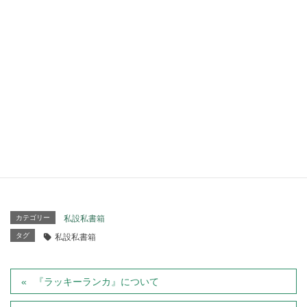
予定としましては午前8時までには終了するとのことです
が、
確認しましたところ、それほどかからず復旧が見込まれる
とのことです。
ご報告が遅れましたことを改めてお詫びいたします。
(追記)1月27日 現在、復旧されております。
カテゴリー
私設私書箱
タグ
私設私書箱
『ラッキーランカ』について