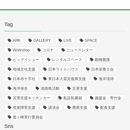
Tag
ARK
GALLERY
LIVE
SPACE
Workshop
コロナ
ニュースレター
ビッグイシュー
レンタルスペース
動物愛護
地域文化支援
日本ライトハウス
日本栄養士会
日本赤十字社
東日本大震災復興支援
海岸清掃
海洋保全
淡路島活動
災害支援
災害支援キッチンカー
私設私書箱
義援金・寄付金
視覚障害支援
講演会
農業支援
配食支援
釜ヶ崎実行委員会
Sns