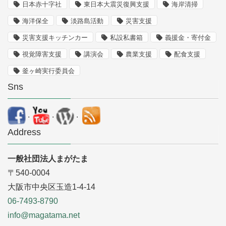
日本赤十字社
東日本大震災復興支援
海岸清掃
海洋保全
淡路島活動
災害支援
災害支援キッチンカー
私設私書箱
義援金・寄付金
視覚障害支援
講演会
農業支援
配食支援
釜ヶ崎実行委員会
Sns
.
.
.
Address
一般社団法人まがたま
〒540-0004
大阪市中央区玉造1-4-14
06-7493-8790
info@magatama.net