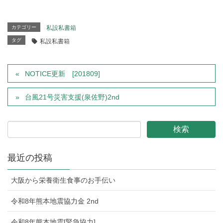
カテゴリー
私設私書箱
タグ
私設私書箱
NOTICE更新 [201809]
台風21号災害支援(泉佐野)2nd
最近の投稿
大阪から栄養衛生食事のお手伝い
令和8年熊本地震協力金 2nd
令和8年熊本地震[緊急協力]