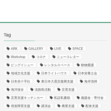
Tag
ARK
GALLERY
LIVE
SPACE
Workshop
コロナ
ニュースレター
ビッグイシュー
レンタルスペース
動物愛護
地域文化支援
日本ライトハウス
日本栄養士会
日本赤十字社
東日本大震災復興支援
海岸清掃
海洋保全
淡路島活動
災害支援
災害支援キッチンカー
私設私書箱
義援金・寄付金
視覚障害支援
講演会
農業支援
配食支援