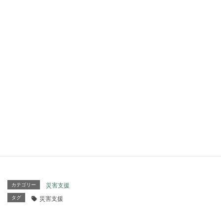
1000の単位ではないでしょう。かと言ってそれに従事す
る物の数が絶対的に不足。一般ボランティアに屋根の上て
の作業は流石にすぐに対応できるものではなく、命がけの
作業だけに周到する安全具等を用意する数万円が実際に必
要となるために、支援を希望する人間の数が限られてい
る。自治体に人の育成や活動資金などをサポートいただく
ことが求めて止まないのである。今後の災害を考えれば、
急がなくてはなりません。
シート張りしていて転落事故ともなれば、これほど悲しい
ことはありません。無理して自分で屋根に上がっている人
は少なくないと思います。
カテゴリー
災害支援
タグ
災害支援