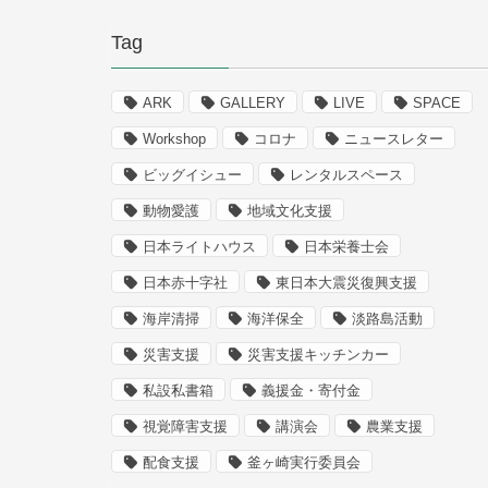
Tag
ARK
GALLERY
LIVE
SPACE
Workshop
コロナ
ニュースレター
ビッグイシュー
レンタルスペース
動物愛護
地域文化支援
日本ライトハウス
日本栄養士会
日本赤十字社
東日本大震災復興支援
海岸清掃
海洋保全
淡路島活動
災害支援
災害支援キッチンカー
私設私書箱
義援金・寄付金
視覚障害支援
講演会
農業支援
配食支援
釜ヶ崎実行委員会