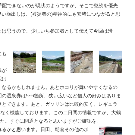
手配できないのが現状のようですが、そこで継続を優先
い顔出しは、(被災者の)精神的にも安堵につながると思
とは思うので、少しいち参加者として伝えて今回は帰
にも
温が
泥は
くなるかもしれません。あとホコリが舞いやすくなるの
の温泉券は5~6箇所、狭い広いなど個人の好みはありま
りとできます。あと、ガソリンは比較的安く、レギュラ
題なく機能しております。この二日間の情報ですが、大鶴
した。すぐに開通となると思いますがご確認を。
れるかと思います。日田、朝倉その他のボ