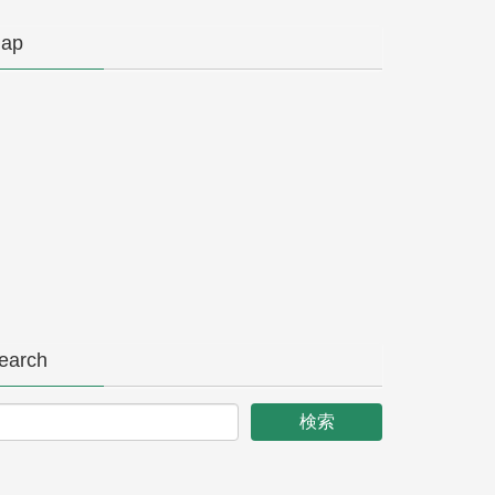
ap
earch