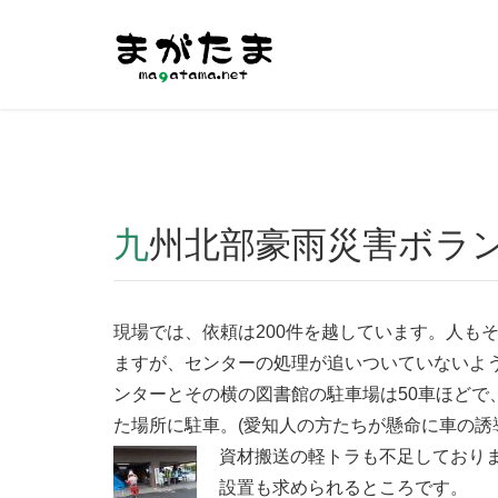
Warning
: Undefined array key "HTTP_REFERER" in
/home/r2
九州北部豪雨災害ボラン
現場では、依頼は200件を越しています。人も
ますが、センターの処理が追いついていないよ
ンターとその横の図書館の駐車場は50車ほどで
た場所に駐車。(愛知人の方たちが懸命に車の誘
資材搬送の軽トラも不足しており
設置も求められるところです。