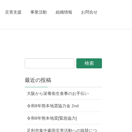
ing_child/single.php
on line
1
災害支援
事業活動
組織情報
お問合せ
最近の投稿
大阪から栄養衛生食事のお手伝い
令和8年熊本地震協力金 2nd
令和8年熊本地震[緊急協力]
足利市集中豪雨災害活動への協賛につ