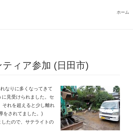
549115/public_html/magatama.net/wp-content/themes/lightn
ホーム
ティア参加 (日田市)
それなりに多くなってきて
うに見受けられました。セ
、それを超えると少し離れ
導をされてました。)
ましたので、サテライトの