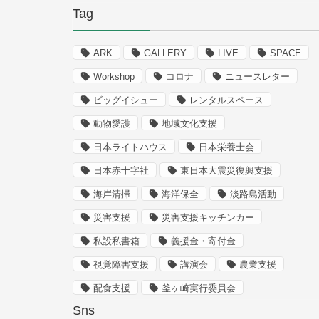
Tag
ARK
GALLERY
LIVE
SPACE
Workshop
コロナ
ニュースレター
ビッグイシュー
レンタルスペース
動物愛護
地域文化支援
日本ライトハウス
日本栄養士会
日本赤十字社
東日本大震災復興支援
海岸清掃
海洋保全
淡路島活動
災害支援
災害支援キッチンカー
私設私書箱
義援金・寄付金
視覚障害支援
講演会
農業支援
配食支援
釜ヶ崎実行委員会
Sns