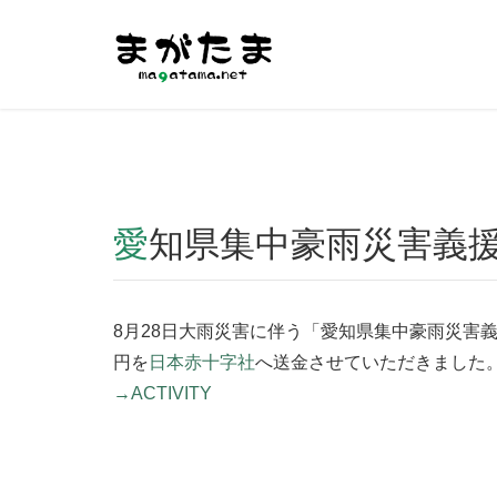
Warning
: Undefined array key "HTTP_REFERER" in
/home/r2
愛知県集中豪雨災害義援
8月28日大雨災害に伴う「愛知県集中豪雨災害義
円を
日本赤十字社
へ送金させていただきました
→ACTIVITY