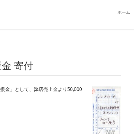
549115/public_html/magatama.net/wp-content/themes/lightn
ホーム
金 寄付
援金」として、弊店売上金より50,000
。