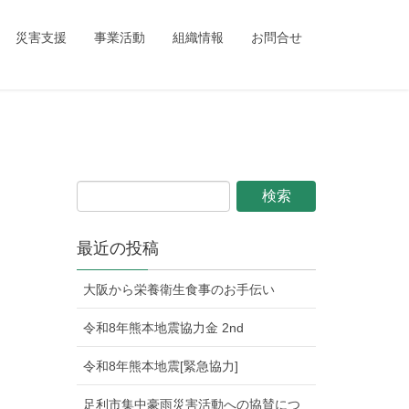
ing_child/single.php
on line
1
災害支援
事業活動
組織情報
お問合せ
最近の投稿
大阪から栄養衛生食事のお手伝い
令和8年熊本地震協力金 2nd
令和8年熊本地震[緊急協力]
足利市集中豪雨災害活動への協賛につ