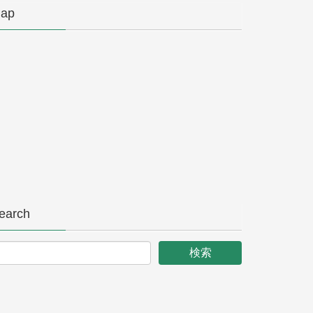
ap
earch