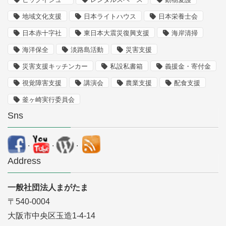
地域文化支援
日本ライトハウス
日本栄養士会
日本赤十字社
東日本大震災復興支援
海岸清掃
海洋保全
淡路島活動
災害支援
災害支援キッチンカー
私設私書箱
義援金・寄付金
視覚障害支援
講演会
農業支援
配食支援
釜ヶ崎実行委員会
Sns
.
.
.
Address
一般社団法人まがたま
〒540-0004
大阪市中央区玉造1-4-14