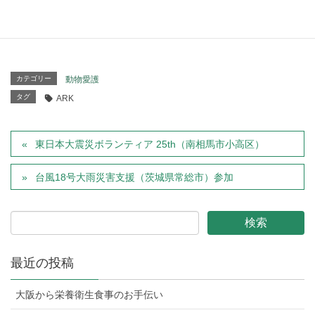
ぜ込んであります。
注）犬用クッキーですので、人が食べても味気ないです。
カテゴリー
動物愛護
タグ
ARK
東日本大震災ボランティア 25th（南相馬市小高区）
台風18号大雨災害支援（茨城県常総市）参加
最近の投稿
大阪から栄養衛生食事のお手伝い