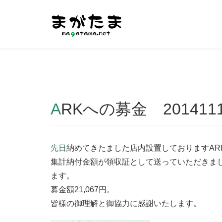
Warning
: Undefined array key "HTTP_REFERER" in
/home/r2
ARKへの募金 201411
先日
納めてきたました店内設置しておりますAR
集計納付金額が領収証として送っていただきま
ます。
募金額21,067円。
皆様の御理解と御協力に感謝いたします。