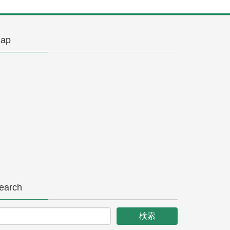
ap
earch