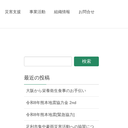
ing_child/single.php
on line
1
災害支援
事業活動
組織情報
お問合せ
最近の投稿
大阪から栄養衛生食事のお手伝い
令和8年熊本地震協力金 2nd
令和8年熊本地震[緊急協力]
足利市集中豪雨災害活動への協賛につ