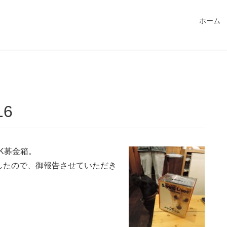
549115/public_html/magatama.net/wp-content/themes/lightn
ホーム
16
K募金箱。
したので、御報告させていただき