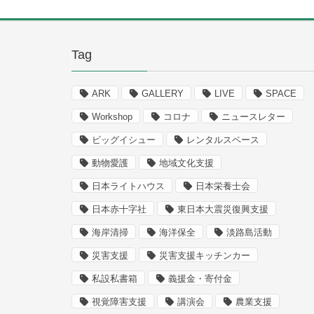
Tag
ARK
GALLERY
LIVE
SPACE
Workshop
コロナ
ニュースレター
ビッグイシュー
レンタルスペース
動物愛護
地域文化支援
日本ライトハウス
日本栄養士会
日本赤十字社
東日本大震災復興支援
海岸清掃
海洋保全
淡路島活動
災害支援
災害支援キッチンカー
私設私書箱
義援金・寄付金
視覚障害支援
講演会
農業支援