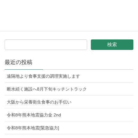
東日本大震災ボランティア 19th（南相馬市原町）参加
最近の投稿
遠隔地より食事支援の調理実施します
断水続く施設へ8月下旬キッチントラック
大阪から栄養衛生食事のお手伝い
令和8年熊本地震協力金 2nd
令和8年熊本地震[緊急協力]