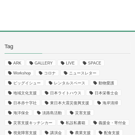
Tag
ARK
GALLERY
LIVE
SPACE
Workshop
コロナ
ニュースレター
ビッグイシュー
レンタルスペース
動物愛護
地域文化支援
日本ライトハウス
日本栄養士会
日本赤十字社
東日本大震災復興支援
海岸清掃
海洋保全
淡路島活動
災害支援
災害支援キッチンカー
私設私書箱
義援金・寄付金
視覚障害支援
講演会
農業支援
配食支援