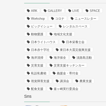
ARK
GALLERY
LIVE
SPACE
Workshop
コロナ
ニュースレター
ビッグイシュー
レンタルスペース
動物愛護
地域文化支援
日本ライトハウス
日本栄養士会
日本赤十字社
東日本大震災復興支援
海岸清掃
海洋保全
淡路島活動
災害支援
災害支援キッチンカー
私設私書箱
義援金・寄付金
視覚障害支援
講演会
農業支援
配食支援
釜ヶ崎実行委員会
Sns