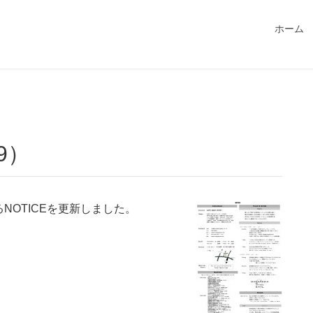
549115/public_html/magatama.net/wp-content/themes/lightn
ホーム
9）
OTICEを更新しました。