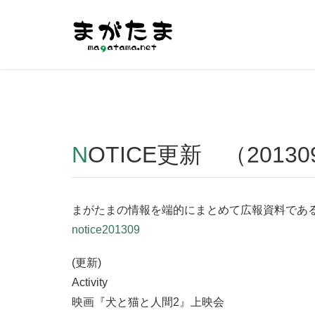
Warning
: Undefined array key "HTTP_REFERER" in
/home/r2
NOTICE更新 （20130
まがたまの情報を端的にまとめて広報資料であるN
notice201309
(更新)
Activity
映画『犬と猫と人間2』上映会