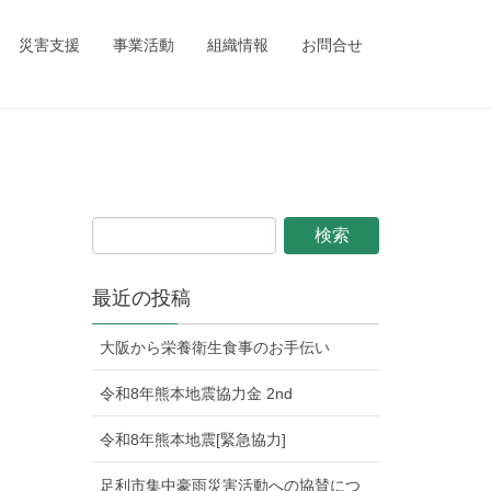
ing_child/single.php
on line
1
災害支援
事業活動
組織情報
お問合せ
最近の投稿
大阪から栄養衛生食事のお手伝い
令和8年熊本地震協力金 2nd
令和8年熊本地震[緊急協力]
足利市集中豪雨災害活動への協賛につ