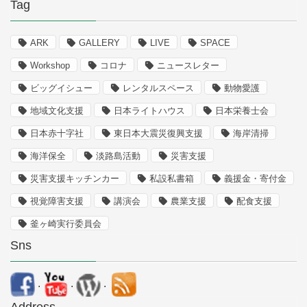
Tag
ARK
GALLERY
LIVE
SPACE
Workshop
コロナ
ニュースレター
ビッグイシュー
レンタルスペース
動物愛護
地域文化支援
日本ライトハウス
日本栄養士会
日本赤十字社
東日本大震災復興支援
海岸清掃
海洋保全
淡路島活動
災害支援
災害支援キッチンカー
私設私書箱
義援金・寄付金
視覚障害支援
講演会
農業支援
配食支援
釜ヶ崎実行委員会
Sns
.
.
.