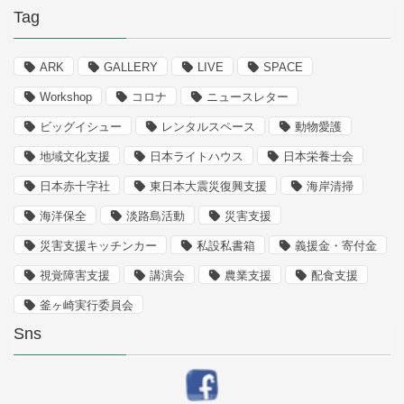
Tag
ARK
GALLERY
LIVE
SPACE
Workshop
コロナ
ニュースレター
ビッグイシュー
レンタルスペース
動物愛護
地域文化支援
日本ライトハウス
日本栄養士会
日本赤十字社
東日本大震災復興支援
海岸清掃
海洋保全
淡路島活動
災害支援
災害支援キッチンカー
私設私書箱
義援金・寄付金
視覚障害支援
講演会
農業支援
配食支援
釜ヶ崎実行委員会
Sns