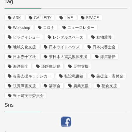
Tag
ARK
GALLERY
LIVE
SPACE
Workshop
コロナ
ニュースレター
ビッグイシュー
レンタルスペース
動物愛護
地域文化支援
日本ライトハウス
日本栄養士会
日本赤十字社
東日本大震災復興支援
海岸清掃
海洋保全
淡路島活動
災害支援
災害支援キッチンカー
私設私書箱
義援金・寄付金
視覚障害支援
講演会
農業支援
配食支援
釜ヶ崎実行委員会
Sns
.