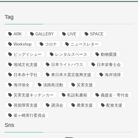
Tag
ARK
GALLERY
LIVE
SPACE
Workshop
コロナ
ニュースレター
ビッグイシュー
レンタルスペース
動物愛護
地域文化支援
日本ライトハウス
日本栄養士会
日本赤十字社
東日本大震災復興支援
海岸清掃
海洋保全
淡路島活動
災害支援
災害支援キッチンカー
私設私書箱
義援金・寄付金
視覚障害支援
講演会
農業支援
配食支援
釜ヶ崎実行委員会
Sns