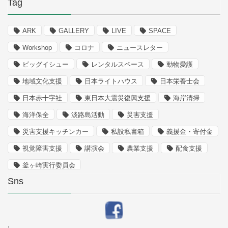
Tag
ARK
GALLERY
LIVE
SPACE
Workshop
コロナ
ニュースレター
ビッグイシュー
レンタルスペース
動物愛護
地域文化支援
日本ライトハウス
日本栄養士会
日本赤十字社
東日本大震災復興支援
海岸清掃
海洋保全
淡路島活動
災害支援
災害支援キッチンカー
私設私書箱
義援金・寄付金
視覚障害支援
講演会
農業支援
配食支援
釜ヶ崎実行委員会
Sns
.