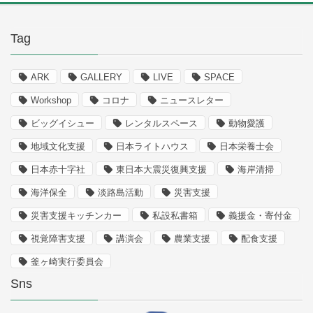
Tag
ARK
GALLERY
LIVE
SPACE
Workshop
コロナ
ニュースレター
ビッグイシュー
レンタルスペース
動物愛護
地域文化支援
日本ライトハウス
日本栄養士会
日本赤十字社
東日本大震災復興支援
海岸清掃
海洋保全
淡路島活動
災害支援
災害支援キッチンカー
私設私書箱
義援金・寄付金
視覚障害支援
講演会
農業支援
配食支援
釜ヶ崎実行委員会
Sns