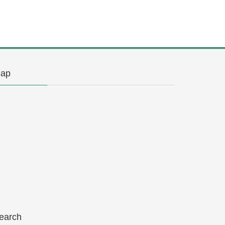
ap
earch