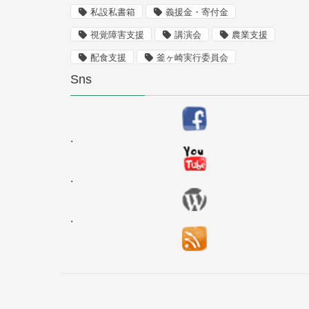
私設私書箱
義援金・寄付金
視覚障害支援
講演会
農業支援
配食支援
釜ヶ崎実行委員会
Sns
.
.
.