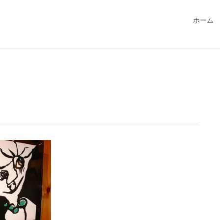
549115/public_html/magatama.net/wp-content/themes/lightn
ホーム