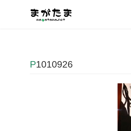
Warning
: Undefined array key "HTTP_REFERER" in
/home/r2
P1010926