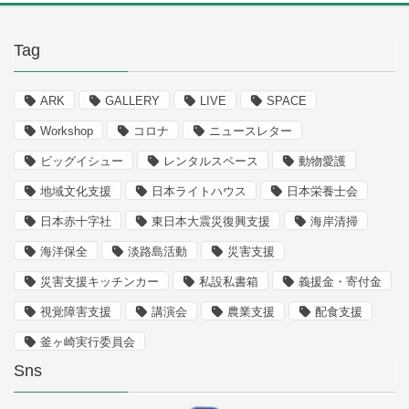
Tag
ARK
GALLERY
LIVE
SPACE
Workshop
コロナ
ニュースレター
ビッグイシュー
レンタルスペース
動物愛護
地域文化支援
日本ライトハウス
日本栄養士会
日本赤十字社
東日本大震災復興支援
海岸清掃
海洋保全
淡路島活動
災害支援
災害支援キッチンカー
私設私書箱
義援金・寄付金
視覚障害支援
講演会
農業支援
配食支援
釜ヶ崎実行委員会
Sns