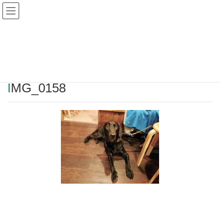
Warning
: Undefined array key "HTTP_REFERER" in
/home/r2549115/public_html/magatama.net/wp-
content/themes/lightning_child/single.php
on line
1
IMG_0158