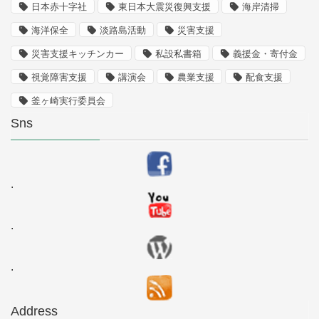
日本赤十字社
東日本大震災復興支援
海岸清掃
海洋保全
淡路島活動
災害支援
災害支援キッチンカー
私設私書箱
義援金・寄付金
視覚障害支援
講演会
農業支援
配食支援
釜ヶ崎実行委員会
Sns
.
.
.
Address