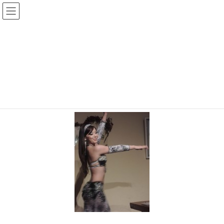
Warning
: Undefined array key "HTTP_REFERER" in
/home/r2549115/public_html/magatama.net/wp-
content/themes/lightning_child/single.php
on line
1
DSCN9302