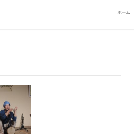
549115/public_html/magatama.net/wp-content/themes/lightn
ホーム