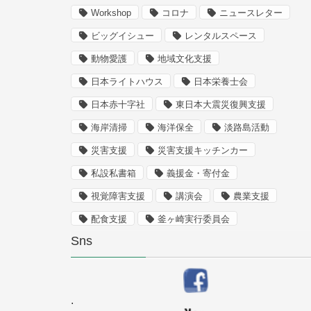
Workshop
コロナ
ニュースレター
ビッグイシュー
レンタルスペース
動物愛護
地域文化支援
日本ライトハウス
日本栄養士会
日本赤十字社
東日本大震災復興支援
海岸清掃
海洋保全
淡路島活動
災害支援
災害支援キッチンカー
私設私書箱
義援金・寄付金
視覚障害支援
講演会
農業支援
配食支援
釜ヶ崎実行委員会
Sns
.