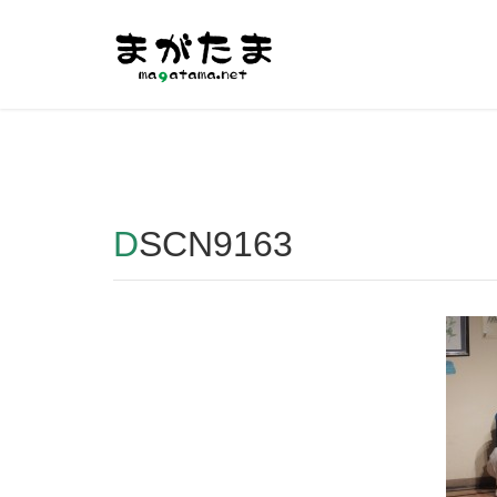
Warning
: Undefined array key "HTTP_REFERER" in
/home/r2
DSCN9163